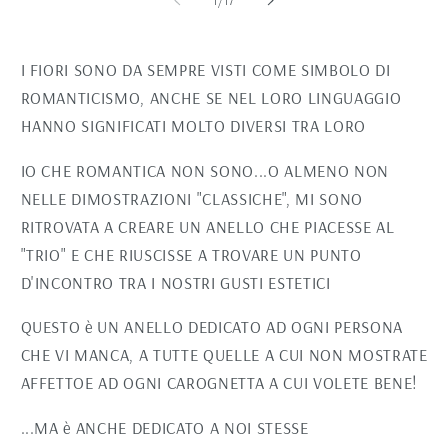
1
/
17
1
2
in
in
finestra
fi
modale
m
I FIORI SONO DA SEMPRE VISTI COME SIMBOLO DI
ROMANTICISMO, ANCHE SE NEL LORO LINGUAGGIO
HANNO SIGNIFICATI MOLTO DIVERSI TRA LORO
IO CHE ROMANTICA NON SONO...O ALMENO NON
NELLE DIMOSTRAZIONI "CLASSICHE", MI SONO
RITROVATA A CREARE UN ANELLO CHE PIACESSE AL
"TRIO" E CHE RIUSCISSE A TROVARE UN PUNTO
D'INCONTRO TRA I NOSTRI GUSTI ESTETICI
QUESTO è UN ANELLO DEDICATO AD OGNI PERSONA
CHE VI MANCA, A TUTTE QUELLE A CUI NON MOSTRATE
AFFETTOE AD OGNI CAROGNETTA A CUI VOLETE BENE!
...MA è ANCHE DEDICATO A NOI STESSE