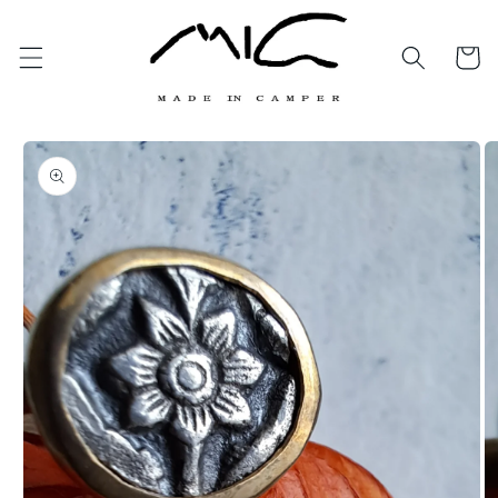
Vai
direttamente
ai contenuti
Carrello
Passa alle
informazioni
sul prodotto