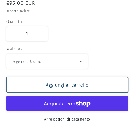
Prezzo
€95,00 EUR
di
Imposte incluse.
listino
Quantità
Diminuisci
Aumenta
quantità
quantità
Materiale
per
per
Anello
Anello
Fiore
Fiore
Afghano
Afghano
Aggiungi al carrello
Altre opzioni di pagamento